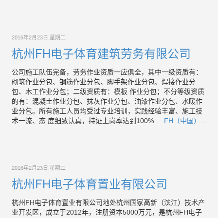
2016年2月23日,星期二
杭州FH电子体育建筑劳务有限公司
公司施工队伍完备，劳务作业资质一应俱全，其中一级资质有：
砌筑作业分包、钢筋作业分包、脚手架作业分包、焊接作业分
包、木工作业分包；二级资质有：模板 作业分包；不分等级资质
的有：混凝土作业分包、抹灰作业分包、油漆作业分包、水暖作
业分包。所有施工人员均受过专业培训，实践经验丰富、施工技
术一流、态 度细致认真，持证上岗率达到100%
FH（中国）...
2016年2月23日,星期二
杭州FH电子体育置业有限公司
杭州FH电子体育置业有限公司地处杭州国家高新（滨江）技术产
业开发区，成立于2012年，注册资本5000万元，是杭州FH电子