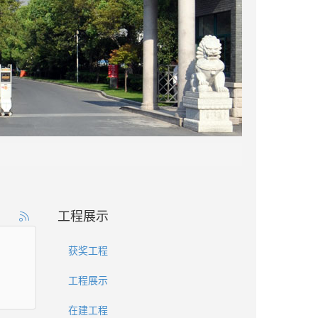
工程展示
获奖工程
工程展示
在建工程