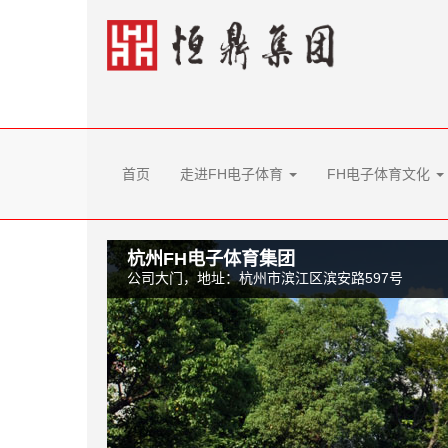
首页
走进FH电子体育
FH电子体育文化
杭州FH电子体育集团
公司大门，地址：杭州市滨江区滨安路597号