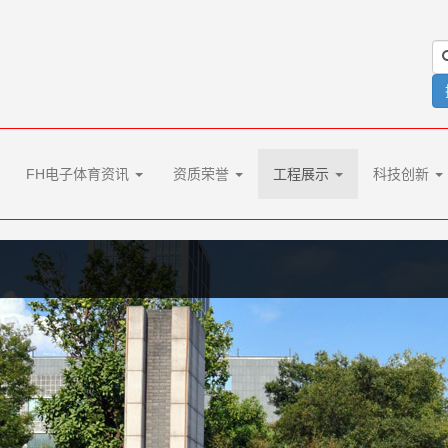
FH电子体育资讯
资质荣誉
工程展示
科技创新